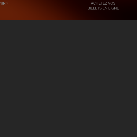
IR ?
ACHETEZ VOS
BILLETS EN LIGNE
LES DERNIÈRES ACTU
u
Dernières Représentations
Les Gueule
es
Ce Week-End : Le Samedi
Cœur De La
1er Août Affiche Complet, Il
Scène Du S