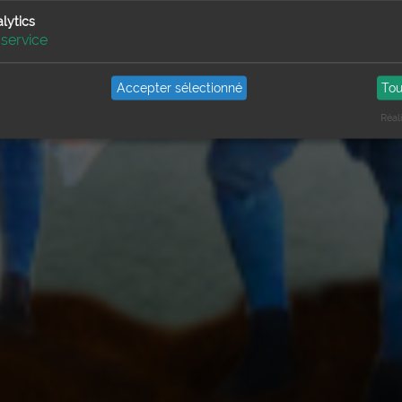
lytics
service
Accepter sélectionné
Tou
Réal