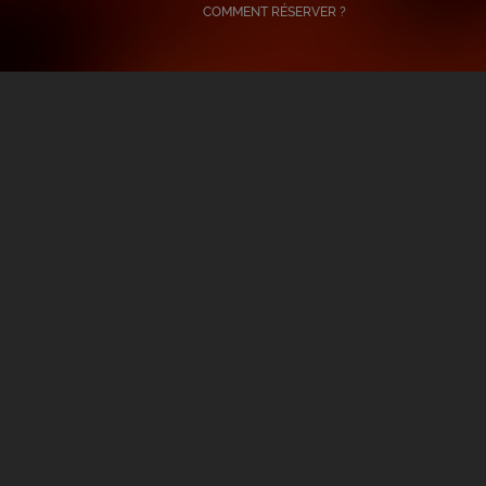
COMMENT RÉSERVER ?
S
s Cassées Au
Des Flammes À La
 Nouvelle
Lumière : Cinq Raisons D’y
pectacle « Des
Aller Cet Été