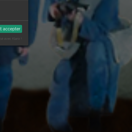
t accepter
isé avec Klaro !