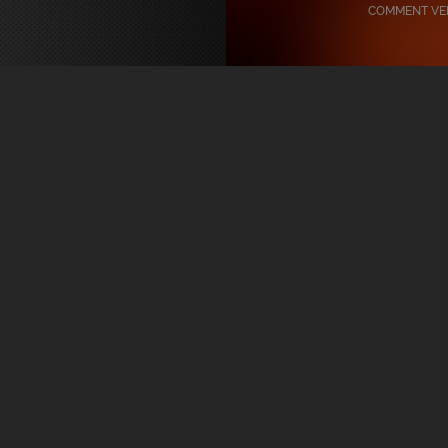
COMMENT VEN
Extraits Témoignages D
Livre D’Or « Des Flamm
À La Lumière » 2026