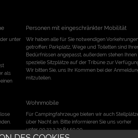
he
Personen mit eingeschränkter Mobilität
nder unter
Wir haben alle für Sie notwendigen Vorkehrunge
getroffen: Parkplatz, Wege und Toiletten sind Ihre
Bedürfnissen angepasst, außerdem stehen Ihnen
spezielle Sitzplätze auf der Tribüne zur Verfügun
st
Wir bitten Sie, uns Ihr Kommen bei der Anmeldu
r als
mitzuteilen.
einen
Wohnmobile
lose
Für Campingfahrzeuge bieten wir auch Stellplätz
nden.
über Nacht an. Bitte informieren Sie uns vorher
unter 00.33.3.29.84.50.00.
ON DES COOKIES