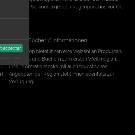
verboten. Sie können jedoch Regenponchos vor Ort
kaufen.
Shop / Bücher / Informationen
t accepter
te
Unser Shop bietet Ihnen eine Vielzahl an Produkten,
Souvenirs und Büchern zum ersten Weltkrieg an.
isé avec Klaro !
VD
Eine Informationsecke mit allen touristischen
rt
Angeboten der Region steht Ihnen ebenfalls zur
Verfügung.