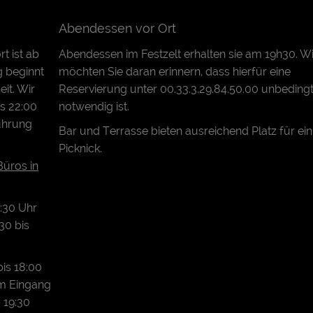
Abendessen vor Ort
t ist ab
Abendessen im Festzelt erhalten sie am 19h30. Wi
g beginnt
möchten Sie daran erinnern, dass hierfür eine
it. Wir
Reservierung unter 00.33.3.29.84.50.00 unbeding
s 22:00
notwendig ist.
ührung
Bar und Terrasse bieten ausreichend Platz für ein
Picknick.
Büros in
8:30 Uhr
30 bis
is 18:00
em Eingang
 19:30