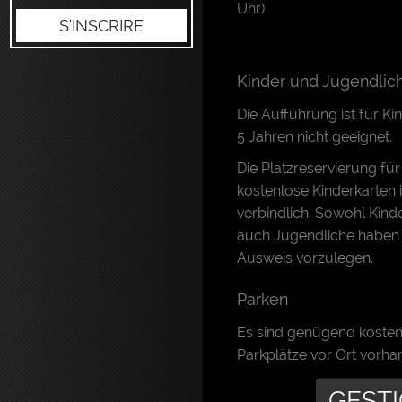
Uhr)
S'INSCRIRE
Kinder und Jugendlic
Die Aufführung ist für Ki
5 Jahren nicht geeignet.
Die Platzreservierung für
kostenlose Kinderkarten i
verbindlich. Sowohl Kinde
auch Jugendliche haben 
Ausweis vorzulegen.
Parken
Es sind genügend kosten
Parkplätze vor Ort vorha
GESTI