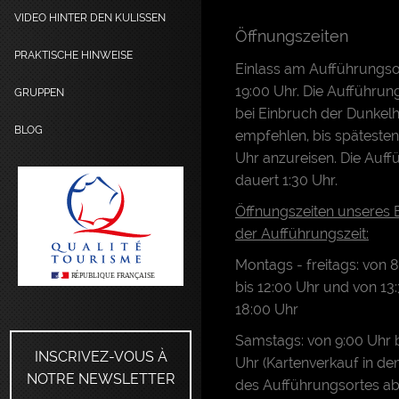
VIDEO HINTER DEN KULISSEN
Öffnungszeiten
PRAKTISCHE HINWEISE
Einlass am Aufführungsor
19:00 Uhr. Die Aufführun
GRUPPEN
bei Einbruch der Dunkelhe
BLOG
empfehlen, bis spätesten
Uhr anzureisen. Die Auff
dauert 1:30 Uhr.
Öffnungszeiten unseres 
der Aufführungszeit:
Montags - freitags: von 
bis 12:00 Uhr und von 13:
18:00 Uhr
Samstags: von 9:00 Uhr b
INSCRIVEZ-VOUS À
Uhr (Kartenverkauf in d
NOTRE NEWSLETTER
des Aufführungsortes ab