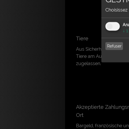
Choisissez 
Ana
↓
1
Tiere
Refuser
Aus Sicherheitsgründen s
Tiere am Aufführungsort
zugelassen.
Akzeptierte Zahlungsm
Ort
Bargeld, französische u