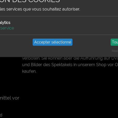
les services que vous souhaitez autoriser.
lytics
service
Fotoapparate und Videokameras
Accepter sélectionné
Tou
ind keine
Aus Sicherheitsgründen sind sowohl Fotoappara
als auch Videokameras während der Aufführung
Réal
verboten. Sie können aber die Aufführung auf D
und Bilder des Spektakels in unserem Shop vor O
kaufen.
ittel vor
nd