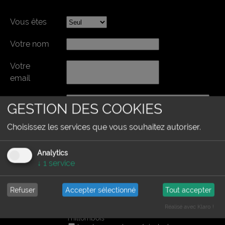
Vous êtes
Votre nom
Votre
email
Votre
GESTION DES COOKIES
message
Choisissez les services que vous souhaitez autoriser.
Analytics
↓
1
service
Refuser
Accepter sélectionné
Tout accepter
Réalisé avec Klaro !
Documentation
les manifestations au château de
Thillombois