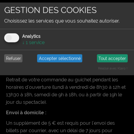
Sur place :
GESTION DES COOKIES
Vous pouvez réserver au guichet du lundi au vendredi
Choisissez les services que vous souhaitez autoriser.
de 8h30 à 12h et de 13h30 à 18h, ainsi que le samedi de
9h à 18h. Le soir du spectacle, les réservations sont
Analytics
possibles à partir de 19h00 au guichet.
↓
1
service
Récupération des billets
Refuser
Accepter sélectionné
Tout accepter
Sur place :
Réalisé avec Klaro !
Retrait de votre commande au guichet pendant les
horaires d'ouverture (lundi à vendredi de 8h30 à 12h et
13h30 à 18h, samedi de 9h à 18h, ou à partir de 19h le
jour du spectacle).
Envoi à domicile :
Un supplément de 5 € est requis pour l'envoi des
billets par courrier, avec un délai de 7 jours pour