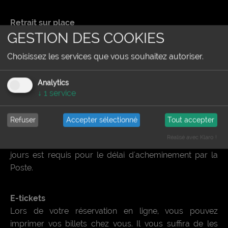
Retrait sur place
GESTION DES COOKIES
Vous pouvez retirer votre commande directement sur
place dans nos bureaux (ouverts du lundi au vendredi
Choisissez les services que vous souhaitez autoriser.
de 9h00 à 12 h et de 13h30 à 18h) ou le soir du
spectacle au guichet de la billetterie.
Analytics
N'hésitez pas à nous contacter au 03.29.84.50.00.
↓
1
service
Envoi à votre domicile
Refuser
Accepter sélectionné
Tout accepter
Un forfait de 5 € est à ajouter à votre commande pour
Réalisé avec Klaro !
l'envoi par courrier, des billets achetés. Un délai de 7
jours est requis pour le délai d'acheminement par la
Poste.
E-tickets
Lors de votre réservation en ligne, vous pouvez
imprimer vos billets chez vous. Il vous suffira de les